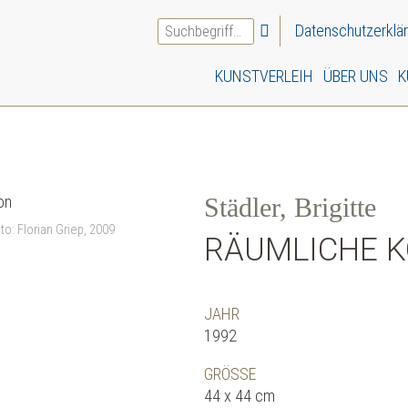
Datenschutzerklä
KUNSTVERLEIH
ÜBER UNS
K
Städler, Brigitte
o: Florian Griep, 2009
RÄUMLICHE 
JAHR
1992
GRÖSSE
44 x 44 cm